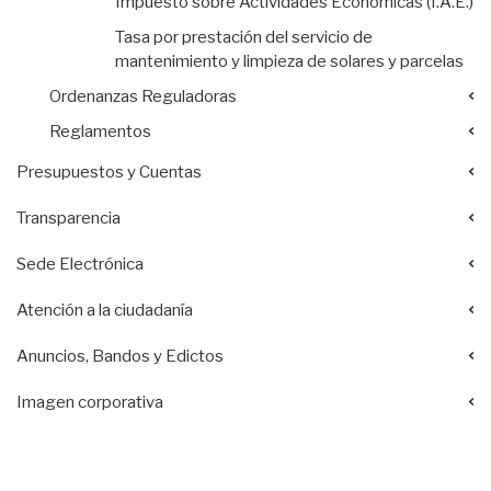
Impuesto sobre Actividades Económicas (I.A.E.)
Tasa por prestación del servicio de
mantenimiento y limpieza de solares y parcelas
Ordenanzas Reguladoras
Reglamentos
Presupuestos y Cuentas
Transparencia
Sede Electrónica
Atención a la ciudadanía
Anuncios, Bandos y Edictos
Imagen corporativa
Acciones