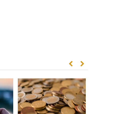
Anterior
Següent