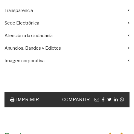
Transparencia
Sede Electrónica
Atención a la ciudadanía
Anuncios, Bandos y Edictos
Imagen corporativa
Acciones
documento
Email
facebook
twitter
linkedin
Wha
IMPRIMIR
COMPARTIR
Anterior
Se