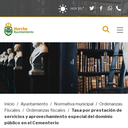
Twitter
Facebook
What
9
Saltar al contenido
Saltar a la navegación
Información de contacto
HOY
35 °
2
solo en la sección actual
0
Tog
C
Mostra
navi
menú
Inicio
Ayuntamiento
Normativa municipal
Ordenanzas
Fiscales
Ordenanzas fiscales
Tasa por prestación de
servicios y aprovechamiento especial del dominio
público en el Cementerio