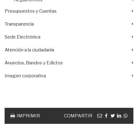
Presupuestos y Cuentas
Transparencia
Sede Electrónica
Atención a la ciudadanía
Anuncios, Bandos y Edictos
Imagen corporativa
Acciones
documento
Email
facebook
twitter
linkedin
Wha
IMPRIMIR
COMPARTIR