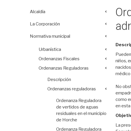
Or
Alcaldía
adm
La Corporación
Normativa municipal
Descri
Urbanística
Pueden s
Ordenanzas Fiscales
niños, e
nacidos 
Ordenanzas Reguladoras
médico d
Descripción
No obsta
Ordenanzas reguladoras
empadron
como en
Ordenanza Reguladora
en esta
de vertidos de aguas
residuales en el municipio
Objeti
de Horche
La pres
Ordenanza Reguladora