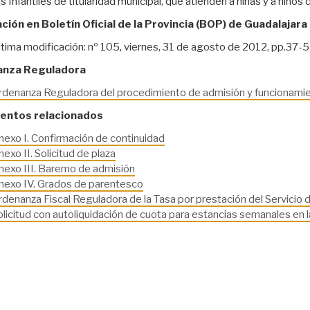
 Infantiles de titularidad municipal, que atienden a niñas y a niños 
ción en Boletín Oficial de la Provincia (BOP) de Guadalajara
ltima modificación: nº 105, viernes, 31 de agosto de 2012, pp.37-
nza Reguladora
rdenanza Reguladora del procedimiento de admisión y funcionamient
ntos relacionados
nexo I. Confirmación de continuidad
exo II. Solicitud de plaza
nexo III. Baremo de admisión
nexo IV. Grados de parentesco
denanza Fiscal Reguladora de la Tasa por prestación del Servicio d
licitud con autoliquidación de cuota para estancias semanales en la