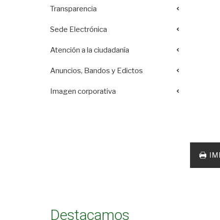
Transparencia
Sede Electrónica
Atención a la ciudadanía
Anuncios, Bandos y Edictos
Imagen corporativa
Acciones
documento
IM
Destacamos