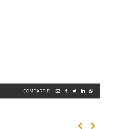
Email
facebook
twitter
linkedin
Whatsapp
COMPARTIR
Anterior
Següent