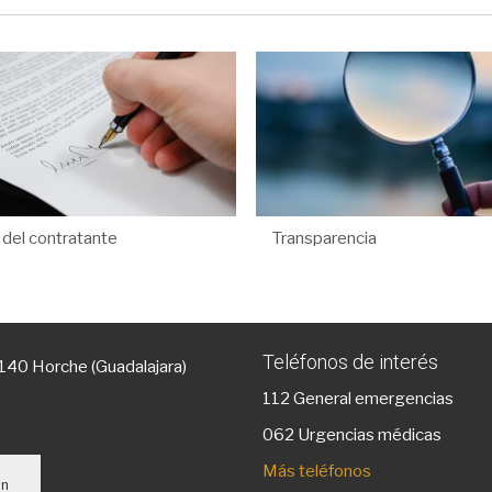
l del contratante
Transparencia
Teléfonos de interés
9140 Horche (Guadalajara)
112
General emergencias
g
062 Urgencias médicas
Más teléfonos
un