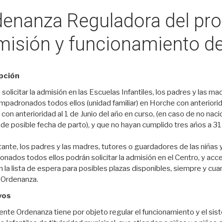
denanza Reguladora del pr
isión y funcionamiento de 
pción
olicitar la admisión en las Escuelas Infantiles, los padres y las ma
mpadronados todos ellos (unidad familiar) en Horche con anteriorida
con anterioridad al 1 de Junio del año en curso, (en caso de no nacid
e posible fecha de parto), y que no hayan cumplido tres años a 31 d
nte, los padres y las madres, tutores o guardadores de las niñas y 
ados todos ellos podrán solicitar la admisión en el Centro, y acced
 la lista de espera para posibles plazas disponibles, siempre y cua
 Ordenanza.
vos
ente Ordenanza tiene por objeto regular el funcionamiento y el sist