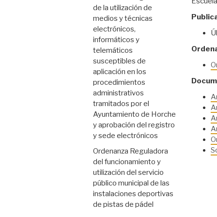
Escuelas
de la utilización de
Publica
medios y técnicas
electrónicos,
Ú
informáticos y
Ordena
telemáticos
susceptibles de
O
aplicación en los
Docume
procedimientos
administrativos
A
tramitados por el
An
Ayuntamiento de Horche
A
y aprobación del registro
A
y sede electrónicos
Or
So
Ordenanza Reguladora
del funcionamiento y
utilización del servicio
público municipal de las
instalaciones deportivas
de pistas de pádel