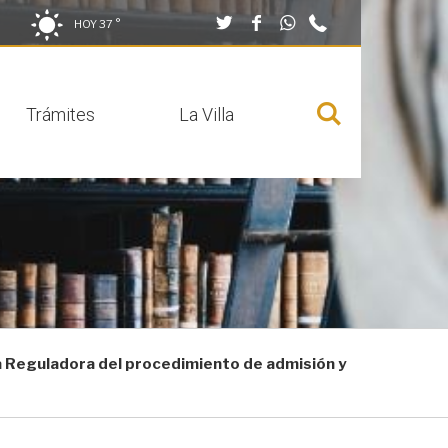
Twitter
Facebook
Whatsapp
949
HOY
37 °
Cerrar buscador
290
001
Trámites
La Villa
Mostrar
menú
 Reguladora del procedimiento de admisión y