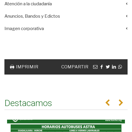
Atención a la ciudadanía
Anuncios, Bandos y Edictos
Imagen corporativa
Acciones
documento
Email
facebook
twitter
linkedin
Wha
IMPRIMIR
COMPARTIR
Destacamos
Anterior
Se