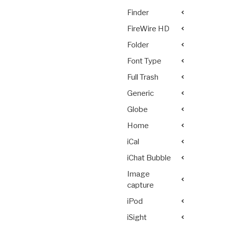
Finder
FireWire HD
Folder
Font Type
Full Trash
Generic
Globe
Home
iCal
iChat Bubble
Image
capture
iPod
iSight