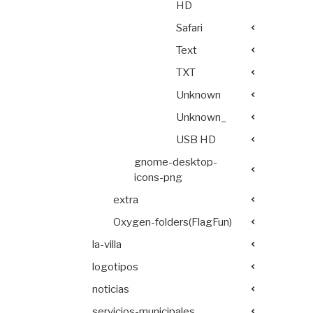
HD
Safari
Text
TXT
Unknown
Unknown_
USB HD
gnome-desktop-
icons-png
extra
Oxygen-folders(FlagFun)
la-villa
logotipos
noticias
servicios-municipales