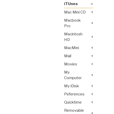
iTUnes
Mac Mini CD
Macbook
Pro
Macintosh
HD
MacMini
Mail
Movies
My
Computer
My iDisk
Peferences
Quicktime
Removable