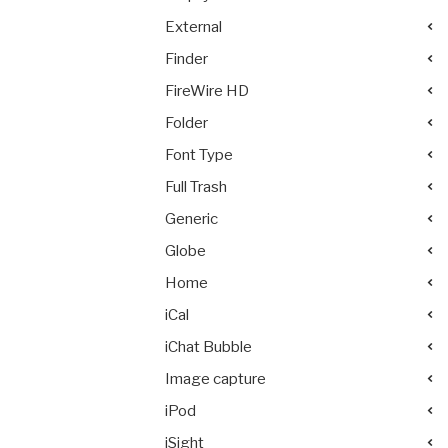
External
Finder
FireWire HD
Folder
Font Type
Full Trash
Generic
Globe
Home
iCal
iChat Bubble
Image capture
iPod
iSight