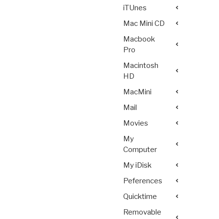
iTUnes
Mac Mini CD
Macbook
Pro
Macintosh
HD
MacMini
Mail
Movies
My
Computer
My iDisk
Peferences
Quicktime
Removable