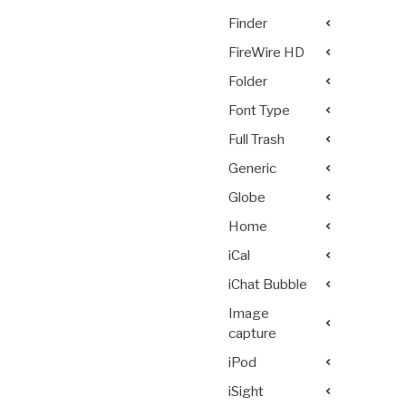
Finder
FireWire HD
Folder
Font Type
Full Trash
Generic
Globe
Home
iCal
iChat Bubble
Image
capture
iPod
iSight