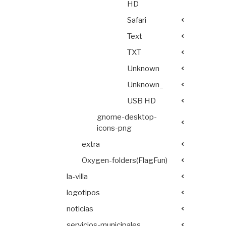
HD
Safari
Text
TXT
Unknown
Unknown_
USB HD
gnome-desktop-
icons-png
extra
Oxygen-folders(FlagFun)
la-villa
logotipos
noticias
servicios-municipales