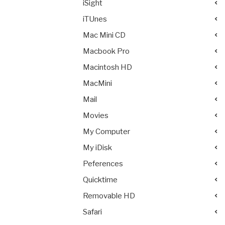
iSight
iTUnes
Mac Mini CD
Macbook Pro
Macintosh HD
MacMini
Mail
Movies
My Computer
My iDisk
Peferences
Quicktime
Removable HD
Safari