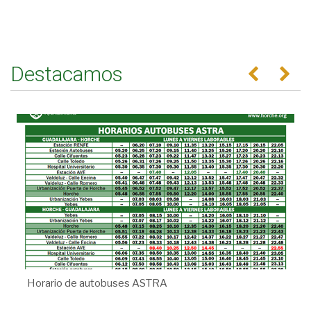
Destacamos
Anterior
Se
Horario de autobuses ASTRA