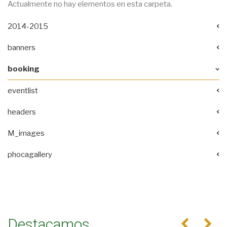
Actualmente no hay elementos en esta carpeta.
2014-2015
banners
booking
eventlist
headers
M_images
phocagallery
Destacamos
Anterior
Se