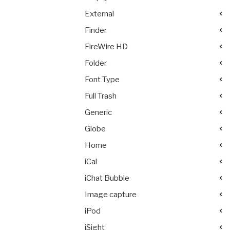
External
Finder
FireWire HD
Folder
Font Type
Full Trash
Generic
Globe
Home
iCal
iChat Bubble
Image capture
iPod
iSight