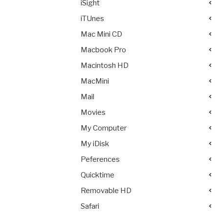
iSight
iTUnes
Mac Mini CD
Macbook Pro
Macintosh HD
MacMini
Mail
Movies
My Computer
My iDisk
Peferences
Quicktime
Removable HD
Safari