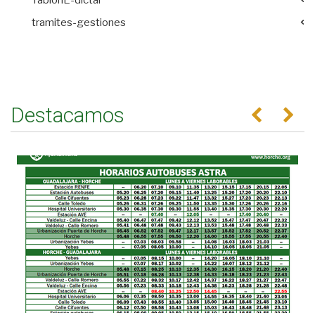
tramites-gestiones
Destacamos
Anterior
Se