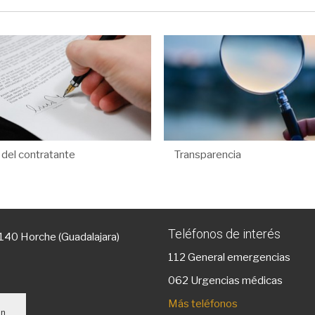
l del contratante
Transparencia
Teléfonos de interés
9140 Horche (Guadalajara)
112
General emergencias
g
062 Urgencias médicas
Más teléfonos
un