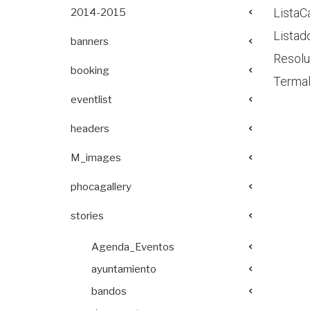
ListaC
2014-2015
Listad
banners
Resolu
booking
Termal
eventlist
headers
M_images
phocagallery
stories
Agenda_Eventos
ayuntamiento
bandos