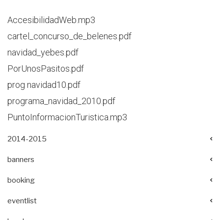
AccesibilidadWeb.mp3
cartel_concurso_de_belenes.pdf
navidad_yebes.pdf
PorUnosPasitos.pdf
prog navidad10.pdf
programa_navidad_2010.pdf
PuntoInformacionTuristica.mp3
2014-2015
banners
booking
eventlist