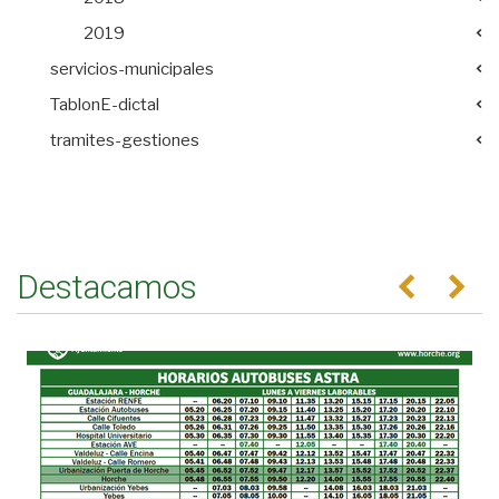
2019
servicios-municipales
TablonE-dictal
tramites-gestiones
Destacamos
Anterior
Se