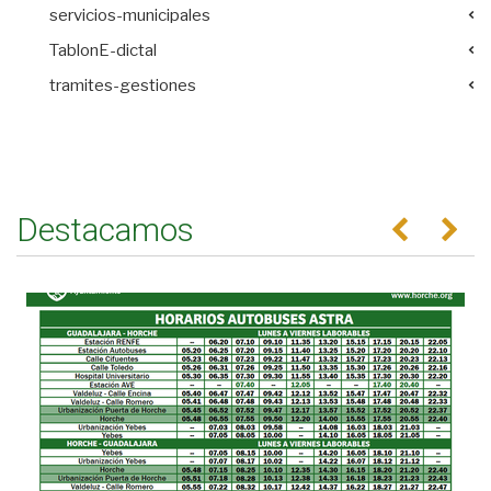
servicios-municipales
TablonE-dictal
tramites-gestiones
Destacamos
Anterior
Se