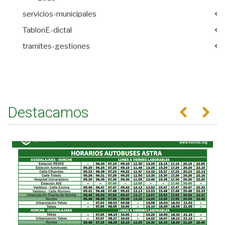
servicios-municipales
TablonE-dictal
tramites-gestiones
Destacamos
Anterior
Se