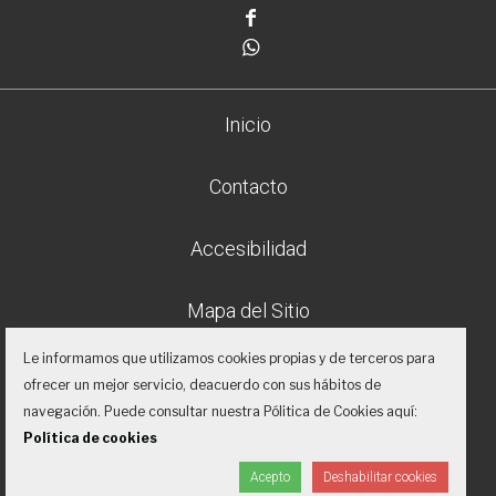
Facebook
Whatsapp
Inicio
Contacto
Accesibilidad
Mapa del Sitio
Le informamos que utilizamos cookies propias y de terceros para
Aviso legal
ofrecer un mejor servicio, deacuerdo con sus hábitos de
navegación. Puede consultar nuestra Pólitica de Cookies aquí:
Política de privacidad
Política de cookies
Acepto
Deshabilitar cookies
Proyecto desarrollado por