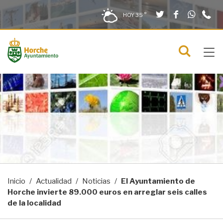
Twitter
Facebook
What
9
Saltar al contenido
Saltar a la navegación
Información de contacto
HOY
35 °
2
solo en la sección actual
0
Tog
C
Mostra
navi
menú
Inicio
Actualidad
Noticias
El Ayuntamiento de
Horche invierte 89.000 euros en arreglar seis calles
de la localidad