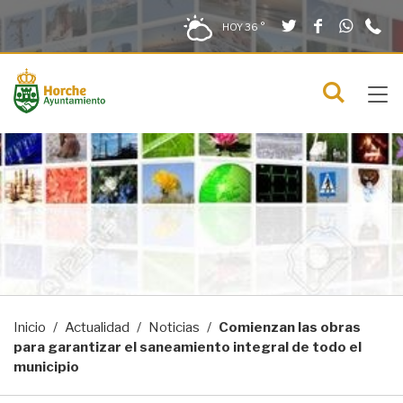
Twitter
Facebook
What
9
Saltar al contenido
Saltar a la navegación
Información de contacto
HOY
36 °
2
solo en la sección actual
0
Tog
C
Mostra
navi
menú
Inicio
Actualidad
Noticias
Comienzan las obras
para garantizar el saneamiento integral de todo el
municipio