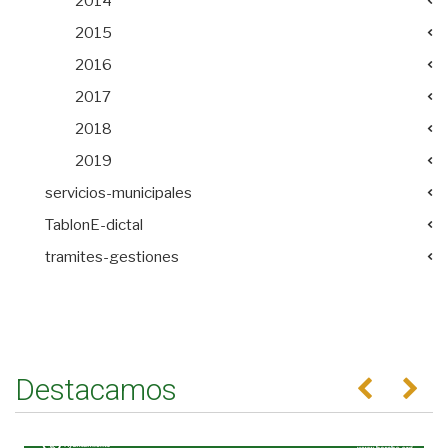
2014
2015
2016
2017
2018
2019
servicios-municipales
TablonE-dictal
tramites-gestiones
Destacamos
Anterior
Se