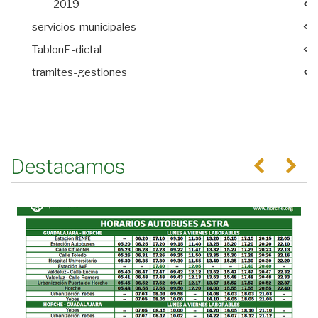
2019
servicios-municipales
TablonE-dictal
tramites-gestiones
Destacamos
Anterior
Se