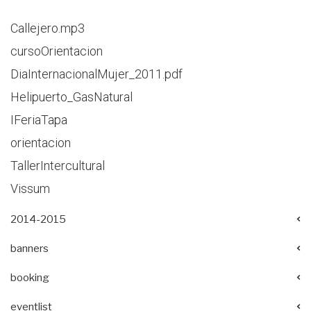
Callejero.mp3
cursoOrientacion
DiaInternacionalMujer_2011.pdf
Helipuerto_GasNatural
IFeriaTapa
orientacion
TallerIntercultural
Vissum
2014-2015
banners
booking
eventlist