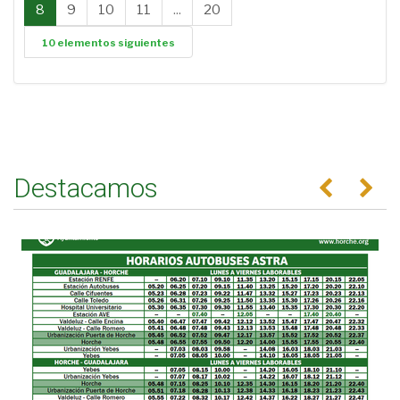
8
9
10
11
...
20
10 elementos siguientes
Destacamos
Anterior
Se