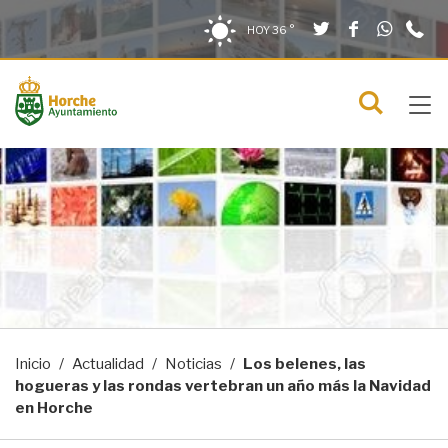
Twitter
Facebook
What
9
Saltar al contenido
Saltar a la navegación
Información de contacto
HOY
36 °
2
solo en la sección actual
0
Tog
C
Mostra
navi
menú
Inicio
Actualidad
Noticias
Los belenes, las
hogueras y las rondas vertebran un año más la Navidad
en Horche