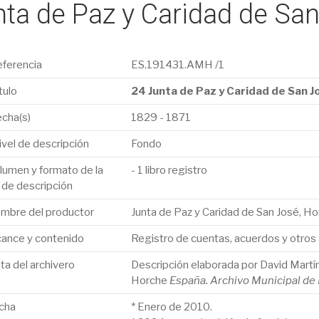
ta de Paz y Caridad de Sa
eferencia
ES.191431.AMH /1
ítulo
24 Junta de Paz y Caridad de San J
echa(s)
1829 - 1871
Nivel de descripción
Fondo
olumen y formato de la
- 1 libro registro
 de descripción
ombre del productor
Junta de Paz y Caridad de San José, H
lcance y contenido
Registro de cuentas, acuerdos y otros
ta del archivero
Descripción elaborada por David Martín
Horche
España. Archivo Municipal de
echa
* Enero de 2010.