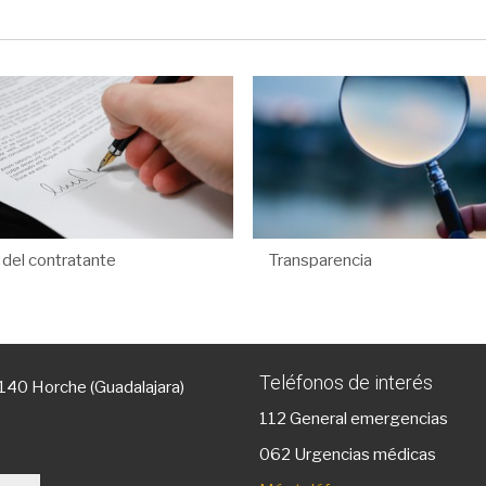
l del contratante
Transparencia
Teléfonos de interés
9140 Horche (Guadalajara)
112
General emergencias
g
062 Urgencias médicas