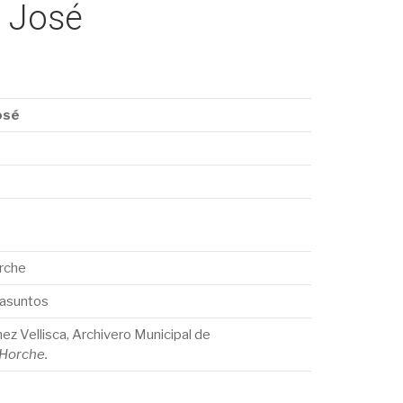
n José
osé
orche
 asuntos
ez Vellisca, Archivero Municipal de
 Horche.