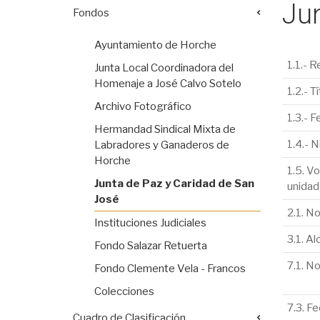
Jun
Fondos
Ayuntamiento de Horche
1.1.- R
Junta Local Coordinadora del
Homenaje a José Calvo Sotelo
1.2.- T
Archivo Fotográfico
1.3.- F
Hermandad Sindical Mixta de
1.4.- 
Labradores y Ganaderos de
Horche
1.5. V
Junta de Paz y Caridad de San
unidad
José
2.1. N
Instituciones Judiciales
3.1. A
Fondo Salazar Retuerta
7.1. No
Fondo Clemente Vela - Francos
Colecciones
7.3. F
Cuadro de Clasificación