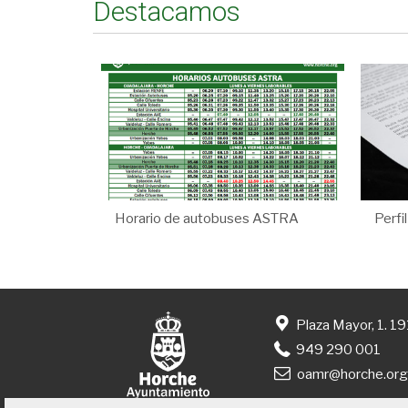
Destacamos
Horario de autobuses ASTRA
Perfi
Plaza Mayor, 1. 1
949 290 001
oamr@horche.or