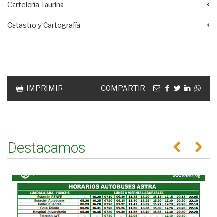
Cartelería Taurina
Catastro y Cartografía
Acciones
documento
Email
facebook
twitter
linkedin
Wha
IMPRIMIR
COMPARTIR
Destacamos
Anterior
Se