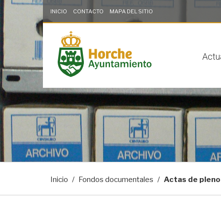
INICIO
CONTACTO
MAPA DEL SITIO
Saltar al contenido
Saltar a la navegación
Información de contacto
solo en la sección
Actu
Inicio
Fondos documentales
Actas de pleno 