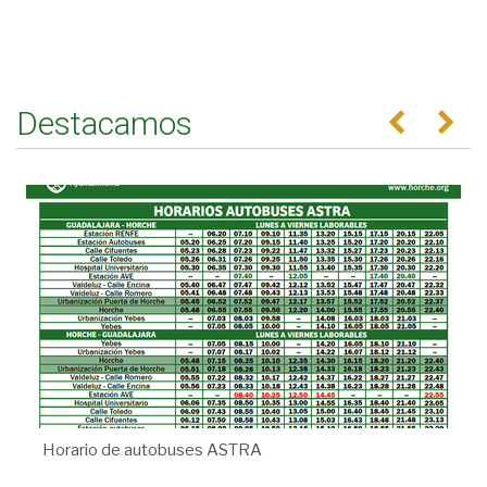
Destacamos
Anterior
Se
Horario de autobuses ASTRA