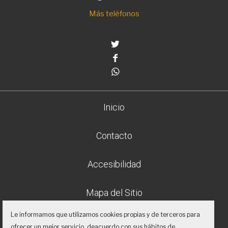
Más teléfonos
Twitter
Facebook
Whatsapp
Inicio
Contacto
Accesibilidad
Mapa del Sitio
Le informamos que utilizamos cookies propias y de terceros para
Aviso legal
ofrecer un mejor servicio, deacuerdo con sus hábitos de