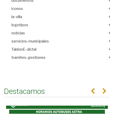
documentos
iconos
la-villa
logotipos
noticias
servicios-municipales
TablonE-dictal
tramites-gestiones
Destacamos
Anterior
Se