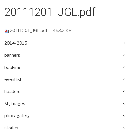
20111201_JGL.pdf
20111201_JGL.pdf
— 453.2 KB
2014-2015
banners
booking
eventlist
headers
M_images
phocagallery
stories