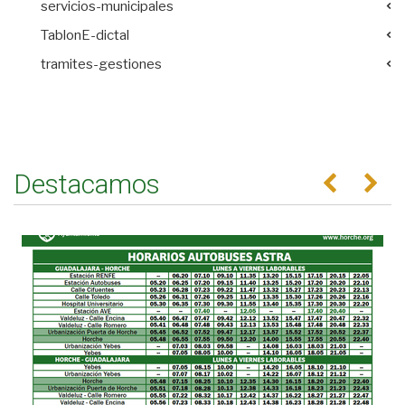
servicios-municipales
TablonE-dictal
tramites-gestiones
Destacamos
Anterior
Se