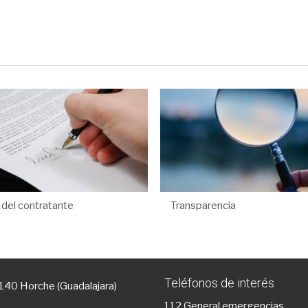
l del contratante
Transparencia
Teléfonos de interés
9140 Horche (Guadalajara)
112
General emergencias