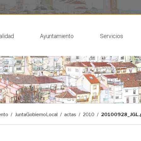
 actual
alidad
Ayuntamiento
Servicios
ento
JuntaGobiernoLocal
actas
2010
20100928_JGL.