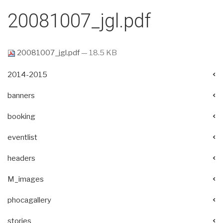
20081007_jgl.pdf
20081007_jgl.pdf
— 18.5 KB
2014-2015
banners
booking
eventlist
headers
M_images
phocagallery
stories