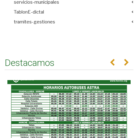
servicios-municipales
TablonE-dictal
tramites-gestiones
Destacamos
Anterior
Se