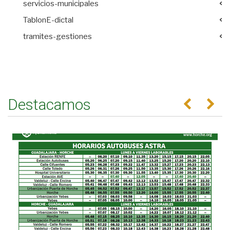
servicios-municipales
TablonE-dictal
tramites-gestiones
Destacamos
Anterior
Se