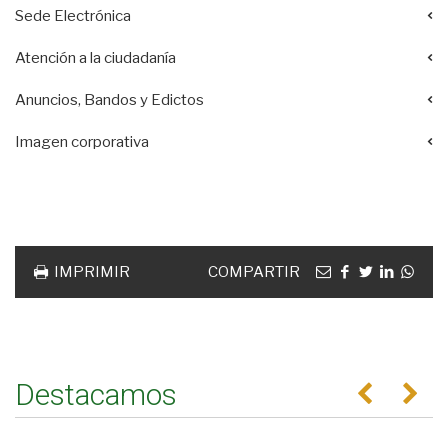
Sede Electrónica
Atención a la ciudadanía
Anuncios, Bandos y Edictos
Imagen corporativa
Acciones
documento
Email
facebook
twitter
linkedin
Wha
IMPRIMIR
COMPARTIR
Destacamos
Anterior
Se