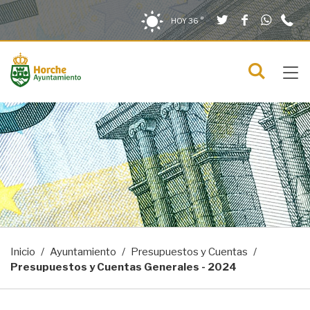
Twitter
Facebook
What
9
Saltar al contenido
Saltar a la navegación
Información de contacto
HOY
36 °
2
solo en la sección actual
0
Tog
C
Mostra
navi
menú
Inicio
Ayuntamiento
Presupuestos y Cuentas
Presupuestos y Cuentas Generales - 2024