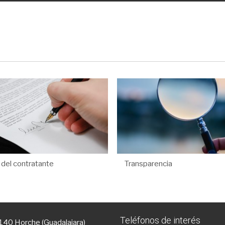
l del contratante
Transparencia
Teléfonos de interés
9140 Horche (Guadalajara)