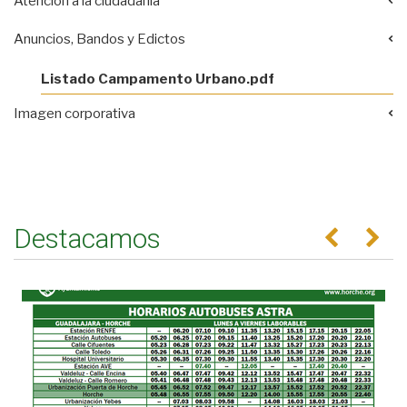
Atención a la ciudadanía
Anuncios, Bandos y Edictos
Listado Campamento Urbano.pdf
Imagen corporativa
Destacamos
Anterior
Se