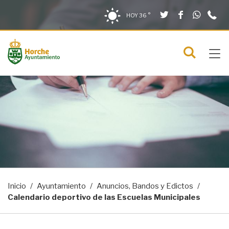
Twitter
Facebook
What
9
Saltar al contenido
Saltar a la navegación
Información de contacto
HOY
36 °
2
solo en la sección actual
0
Tog
C
Mostra
navi
menú
Inicio
Ayuntamiento
Anuncios, Bandos y Edictos
Calendario deportivo de las Escuelas Municipales