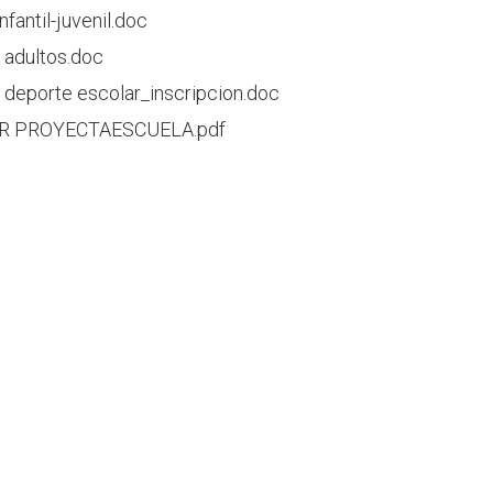
nfantil-juvenil.doc
 adultos.doc
 deporte escolar_inscripcion.doc
R PROYECTAESCUELA.pdf