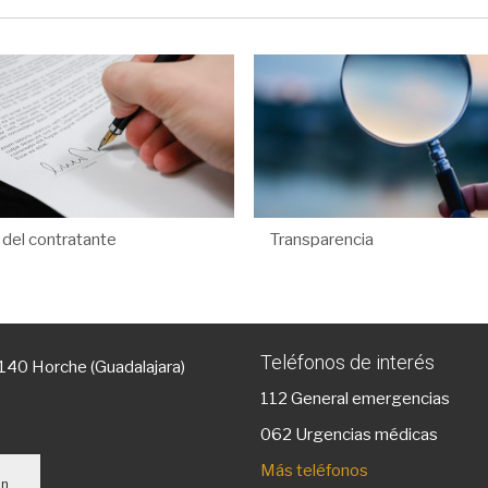
l del contratante
Transparencia
Teléfonos de interés
9140 Horche (Guadalajara)
112
General emergencias
g
062 Urgencias médicas
Más teléfonos
un