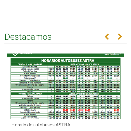
Destacamos
Anterior
Se
Horario de autobuses ASTRA