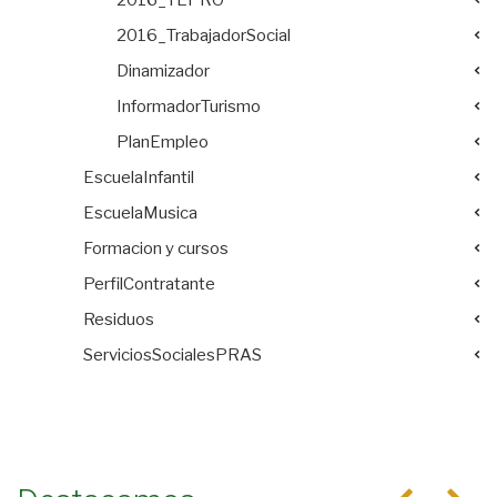
2016_TrabajadorSocial
Dinamizador
InformadorTurismo
PlanEmpleo
EscuelaInfantil
EscuelaMusica
Formacion y cursos
PerfilContratante
Residuos
ServiciosSocialesPRAS
Anterior
Se