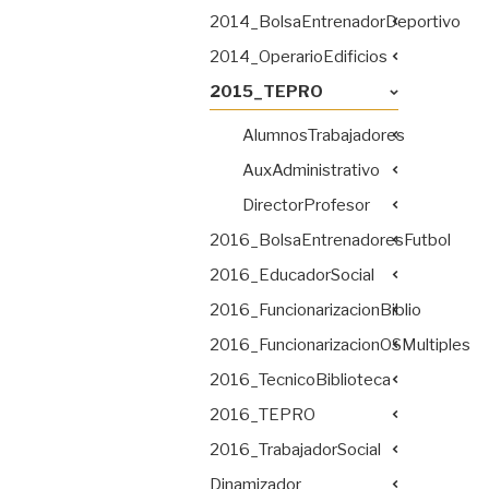
2014_BolsaEntrenadorDeportivo
2014_OperarioEdificios
2015_TEPRO
AlumnosTrabajadores
AuxAdministrativo
DirectorProfesor
2016_BolsaEntrenadoresFutbol
2016_EducadorSocial
2016_FuncionarizacionBiblio
2016_FuncionarizacionOSMultiples
2016_TecnicoBiblioteca
2016_TEPRO
2016_TrabajadorSocial
Dinamizador