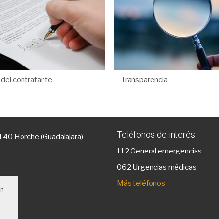
l del contratante
Transparencia
Teléfonos de interés
9140 Horche (Guadalajara)
112
General emergencias
g
062 Urgencias médicas
Más teléfonos
un
r