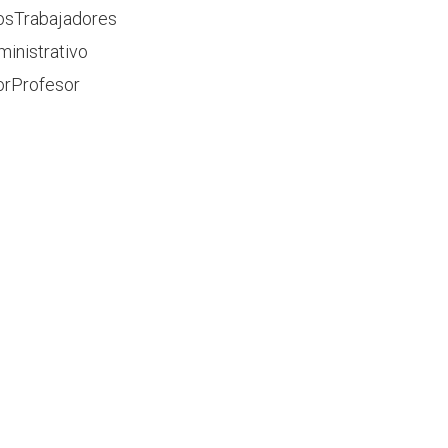
osTrabajadores
inistrativo
orProfesor