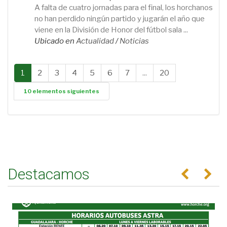
A falta de cuatro jornadas para el final, los horchanos
no han perdido ningún partido y jugarán el año que
viene en la División de Honor del fútbol sala ...
Ubicado en
Actualidad
/
Noticias
1
2
3
4
5
6
7
...
20
10 elementos siguientes
Destacamos
Anterior
Se