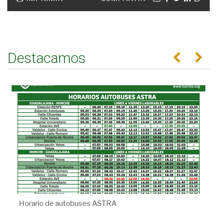
Destacamos
Anterior
Se
Horario de autobuses ASTRA