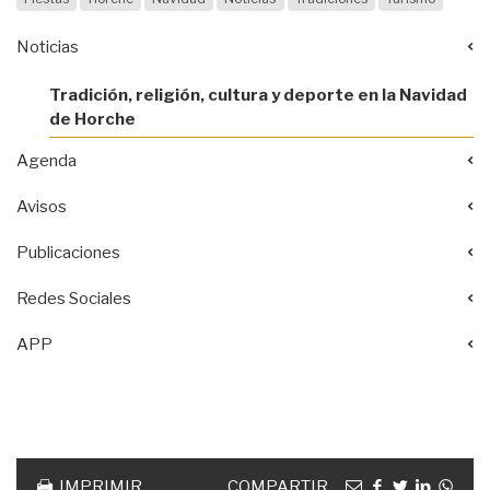
Noticias
Tradición, religión, cultura y deporte en la Navidad
de Horche
Agenda
Avisos
Publicaciones
Redes Sociales
APP
Acciones
documento
Email
facebook
twitter
linkedin
Wha
IMPRIMIR
COMPARTIR