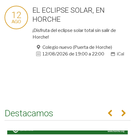
EL ECLIPSE SOLAR, EN
12
HORCHE
AGO
¡Disfruta del eclipse solar total sin salir de
Horche!
Colegio nuevo (Puerta de Horche)
12/08/2026
de
19:00
a
22:00
iCal
Destacamos
Anterior
Se