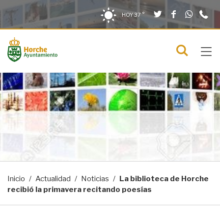
Twitter
Facebook
What
9
Saltar al contenido
Saltar a la navegación
Información de contacto
HOY
37 °
2
solo en la sección actual
0
Tog
C
Mostra
navi
menú
Inicio
Actualidad
Noticias
La biblioteca de Horche
recibió la primavera recitando poesías