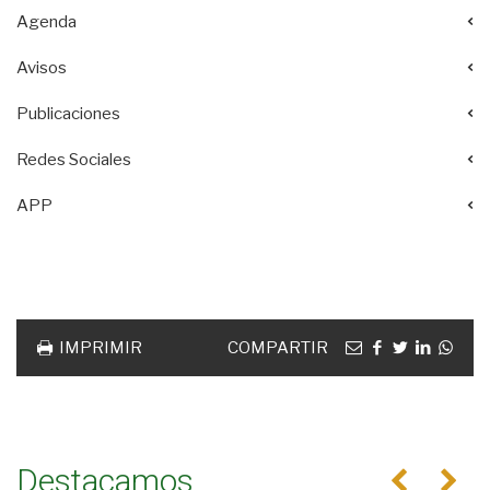
Agenda
Avisos
Publicaciones
Redes Sociales
APP
Acciones
documento
Email
facebook
twitter
linkedin
Wha
IMPRIMIR
COMPARTIR
Destacamos
Anterior
Se