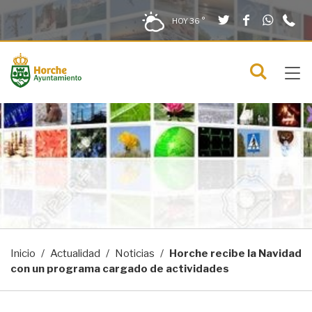
Twitter
Facebook
What
9
Saltar al contenido
Saltar a la navegación
Información de contacto
HOY
36 °
2
solo en la sección actual
0
Tog
C
Mostra
navi
menú
Inicio
Actualidad
Noticias
Horche recibe la Navidad
con un programa cargado de actividades