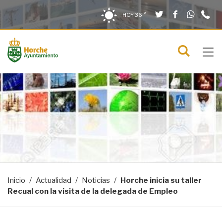
Twitter
Facebook
What
9
Saltar al contenido
Saltar a la navegación
Información de contacto
HOY
36 °
2
solo en la sección actual
0
Tog
C
Mostra
navi
menú
Inicio
Actualidad
Noticias
Horche inicia su taller
Recual con la visita de la delegada de Empleo