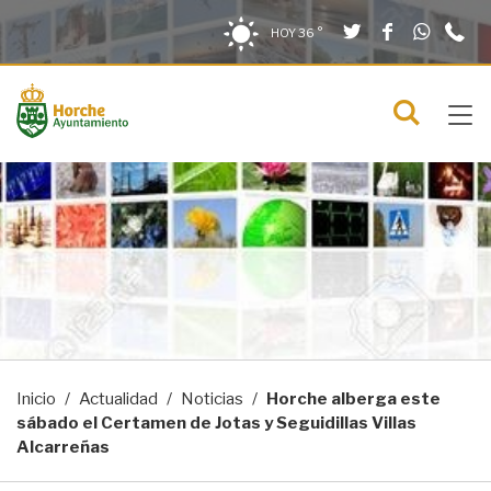
Twitter
Facebook
What
9
Saltar al contenido
Saltar a la navegación
Información de contacto
HOY
36 °
2
solo en la sección actual
0
Tog
C
Mostra
navi
menú
Inicio
Actualidad
Noticias
Horche alberga este
sábado el Certamen de Jotas y Seguidillas Villas
Alcarreñas