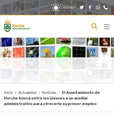
Twitter
Facebook
What
9
Saltar al contenido
Saltar a la navegación
Información de contacto
HOY
36 °
2
solo en la sección actual
0
Tog
C
Mostra
navi
menú
Inicio
Actualidad
Noticias
El Ayuntamiento de
Horche busca entre los jóvenes a un auxiliar
administrativo para ofrecerle su primer empleo